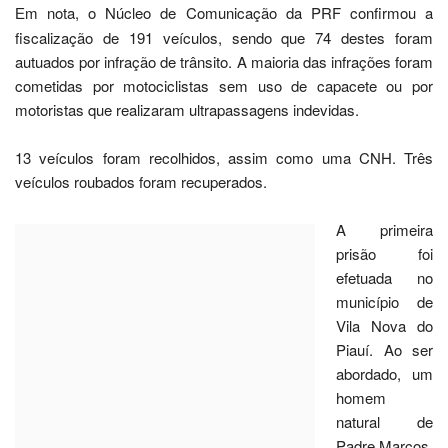
m nota, o Núcleo de Comunicação da PRF confirmou a
E
fiscalização de 191 veículos, sendo que 74 destes foram
autuados por infração de trânsito. A maioria das infrações foram
cometidas por motociclistas sem uso de capacete ou por
motoristas que realizaram ultrapassagens indevidas.
13 veículos foram recolhidos, assim como uma CNH. Três
veículos roubados foram recuperados.
A primeira
prisão foi
efetuada no
Operação da PRF na região de Picos – Foto: Reprodução
município de
Vila Nova do
Piauí. Ao ser abordado, um homem natural de Padre Marcos,
apresentou aos policiais um Certificado de Registro e
Licenciamento de Veículo (CRLV) com indícios de falsificação,
o qual também foi apreendido. A ocorrência foi encaminhada à
Delegacia de Polícia Civil de Jaicós, onde o caso deverá ser