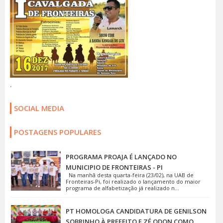
.
SOCIAL MEDIA
POSTAGENS POPULARES
PROGRAMA PROAJA É LANÇADO NO
MUNICIPIO DE FRONTEIRAS - PI
Na manhã desta quarta-feira (23/02), na UAB de
Fronteiras-Pi, foi realizado o lançamento do maior
programa de alfabetização já realizado n...
PT HOMOLOGA CANDIDATURA DE GENILSON
SOBRINHO À PREFEITO E ZÉ ODON COMO
VICE EM FRONTEIRAS - PI
O Partido dos Trabalhadores – PT, oficializou no
último...
CONFIRA FOTOS DA IV CAVALGADA DE