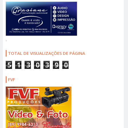
.
TOTAL DE VISUALIZAÇÕES DE PÁGINA
5
1
3
0
3
9
0
FVF
Fransquinho
ARQUIVO DO SITE