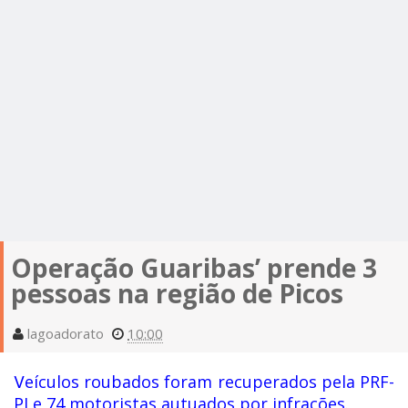
Operação Guaribas’ prende 3
pessoas na região de Picos
lagoadorato
10:00
V
eículos roubados foram recuperados pela PRF-
PI e 74 motoristas autuados por infrações.