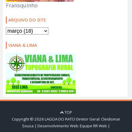
VIANA & LIMA
TOP
Copyright ©
2026
LAGOA DO RATO
Diretor Geral: Cleidiomar
Sousa | Desenvolvimento Web:
Equipe RR Web
|