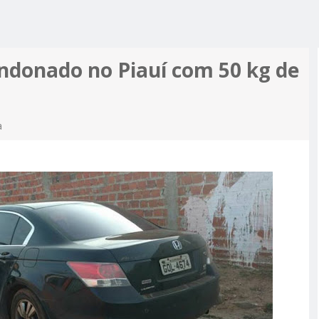
R ALCIDON
A, MINHA
 A PIOR
 MOTO
ES MAIS
ndonado no Piauí com 50 kg de
PRÉ-
M APOIO
A
a