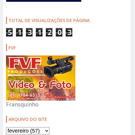
.
TOTAL DE VISUALIZAÇÕES DE PÁGINA
5
1
3
1
2
0
3
FVF
Fransquinho
ARQUIVO DO SITE