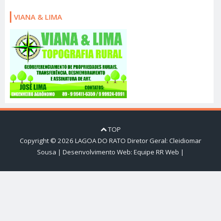
VIANA & LIMA
TOP
Copyright ©
2026
LAGOA DO RATO
Diretor Geral: Cleidiomar
Sousa | Desenvolvimento Web:
Equipe RR Web
|