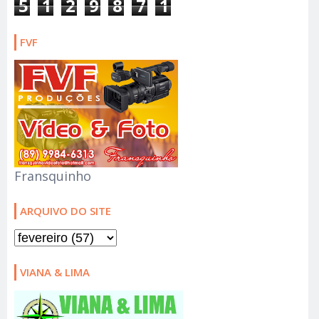
5
1
2
9
8
7
1
FVF
Fransquinho
ARQUIVO DO SITE
VIANA & LIMA