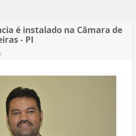
R ALCIDON
A, MINHA
 A PIOR
 MOTO
ES MAIS
cia é instalado na Câmara de
PRÉ-
iras - PI
M APOIO
A
s