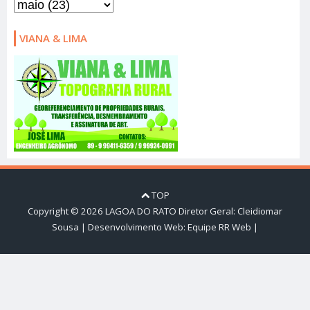
VIANA & LIMA
TOP
Copyright ©
2026
LAGOA DO RATO
Diretor Geral: Cleidiomar
Sousa | Desenvolvimento Web:
Equipe RR Web
|