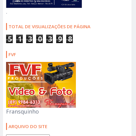
.
TOTAL DE VISUALIZAÇÕES DE PÁGINA
5
1
3
0
3
9
8
FVF
Fransquinho
ARQUIVO DO SITE