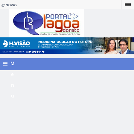
NOVAS
≡
M
e
n
u