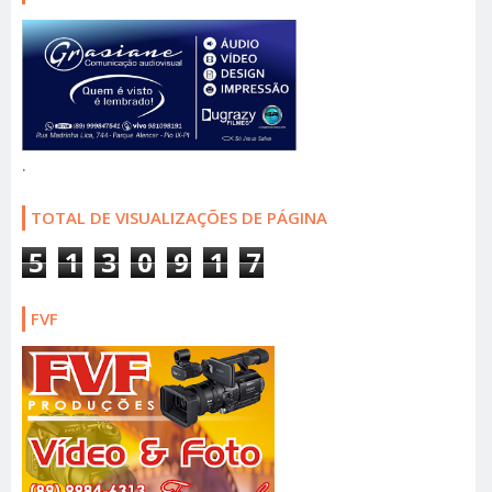
.
TOTAL DE VISUALIZAÇÕES DE PÁGINA
5
1
3
0
9
1
7
FVF