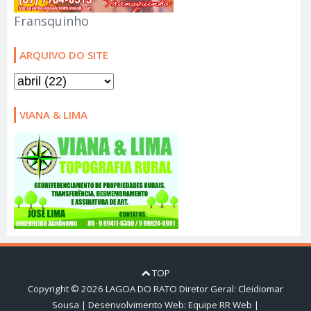
Fransquinho
ARQUIVO DO SITE
VIANA & LIMA
TOP
Copyright ©
2026
LAGOA DO RATO
Diretor Geral: Cleidiomar
Sousa | Desenvolvimento Web:
Equipe RR Web
|